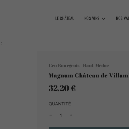
LE CHÂTEAU
NOS VINS
NOS VA
22
Cru Bourgeois - Haut-Médoc
Magnum Château de Villam
32,20 €
Prix
Prix
réduit
régulier
QUANTITÉ