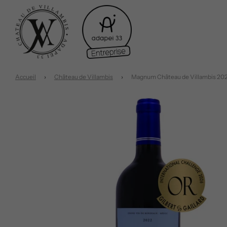
Accueil
›
Château de Villambis
›
Magnum Château de Villambis 20