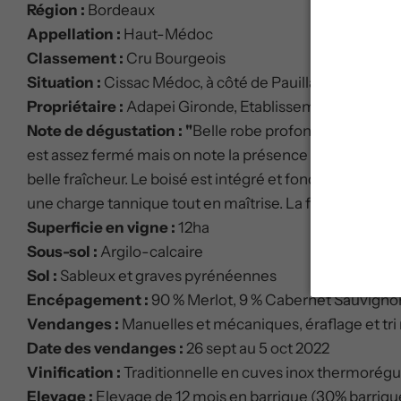
Région :
Bordeaux
Appellation :
Haut-Médoc
Classement :
Cru Bourgeois
Situation :
Cissac Médoc, à côté de Pauillac
Propriétaire :
Adapei Gironde, Etablissement et Servi
Note de dégustation : "
Belle robe profonde avec des r
est assez fermé mais on note la présence de fruits roug
belle fraîcheur. Le boisé est intégré et fondu. En bouc
une charge tannique tout en maîtrise. La finale est enco
Superficie en vigne :
12ha
Sous-sol :
Argilo-calcaire
Sol :
Sableux et graves pyrénéennes
Encépagement :
90 % Merlot, 9 % Cabernet Sauvignon,
Vendanges :
Manuelles et mécaniques, éraflage et tri
Date des vendanges :
26 sept au 5 oct 2022
Vinification :
Traditionnelle en cuves inox thermorégu
Elevage :
Elevage de 12 mois en barrique (30% barriqu