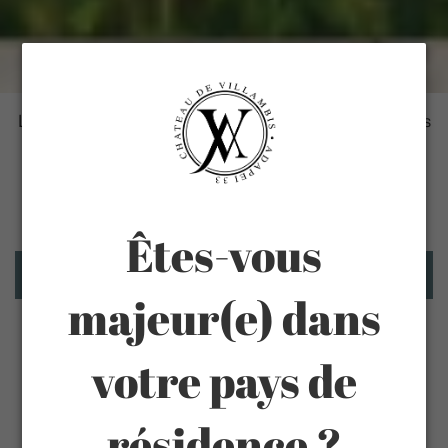
Le Château de Villambis est fier de vous présenter ses
millésimes 2023 : deux vins équilibrés, ronds issus de
la gamme traditionnelle de Villambis. Qu'attendez
vous pour les essayer ?
Êtes-vous
Filtrer et trier
majeur(e) dans
votre pays de
résidence ?