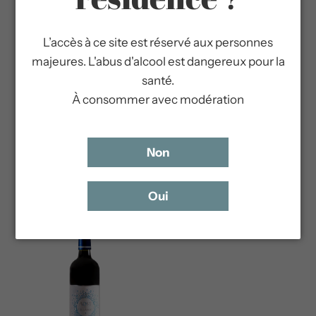
L’accès à ce site est réservé aux personnes
majeures. L'abus d'alcool est dangereux pour la
santé.
Château de Villambis
Magnum Château de
À consommer avec modération
2023
Villambis 2023
Cru Bourgeois - Haut-
Cru Bourgeois - Haut-
Médoc
Médoc
Non
14,00 €
32,20 €
Oui